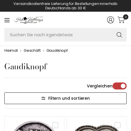
Versandkostenfreie Lieferung für Bestellungen innerhalb
Deutschlands ab 30 €
0
S
Si
n
Heimat
Geschäft
Gaudiknopf
ir
Gaudiknopf
Vergleichen
Filtern und sortieren