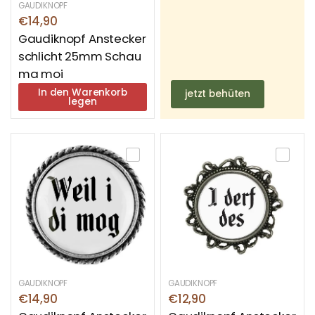
GAUDIKNOPF
€14,90
Gaudiknopf Anstecker
schlicht 25mm Schau
ma moi
In den Warenkorb
jetzt behüten
legen
GAUDIKNOPF
GAUDIKNOPF
€14,90
€12,90