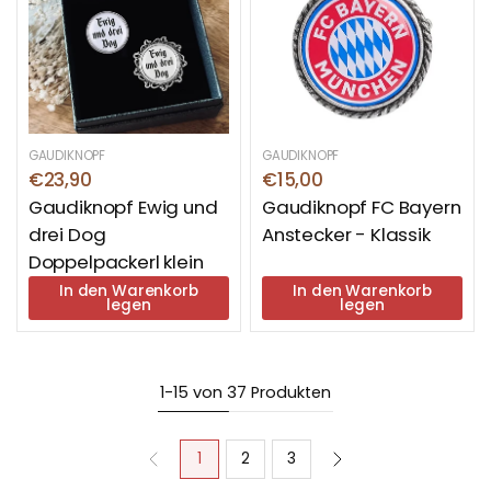
GAUDIKNOPF
GAUDIKNOPF
€23,90
€15,00
Gaudiknopf Ewig und
Gaudiknopf FC Bayern
drei Dog
Anstecker - Klassik
Doppelpackerl klein
In den Warenkorb
In den Warenkorb
legen
legen
1-15 von 37 Produkten
1
2
3