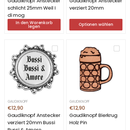
Gaudiknopf Anstecker
Gaudiknopf Anstecker
schlicht 25mm Weil I
verziert 20mm
di mog
In den Warenkorb
Optionen wählen
legen
GAUDIKNOPF
GAUDIKNOPF
€12,90
€12,90
Gaudiknopf Anstecker
Gaudiknopf Bierkrug
verziert 20mm Bussi
Holz Pin
Bussi & Amore