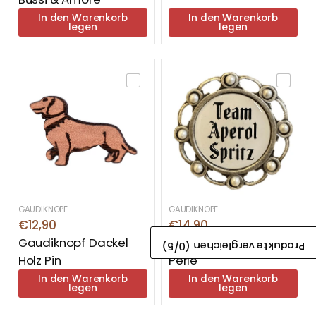
In den Warenkorb
In den Warenkorb
legen
legen
GAUDIKNOPF
GAUDIKNOPF
€12,90
€14,90
Gaudiknopf Dackel
Gaudiknopf Dekor
/5)
0
Produkte vergleichen (
Holz Pin
Perle
In den Warenkorb
In den Warenkorb
legen
legen