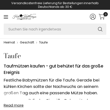
Versandkostenfreie Lieferung für Bestellungen innerhalb
Deutschlands ab 30 €
0
S
Si
n
Heimat
Geschäft
Taufe
ir
Taufe
Taufmützen kaufen - gut behütet für das große
Ereignis
Festliche Babymützen für die Taufe. Gerade bei
kühlen Kirchen sollte der Nachwuchs an seinem
großen Tag auch eine passende Mütze haben.
In der Hutwelt finden Sie süße Babymützchen zur
Read more
Taufe.
Unsere vielfältigen Modelle für das