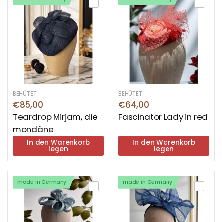
BEHÜTET
BEHÜTET
€85,00
€64,00
Teardrop Mirjam, die
Fascinator Lady in red
mondäne
In den Warenkorb
In den Warenkorb
legen
legen
made in Germany
made in Germany