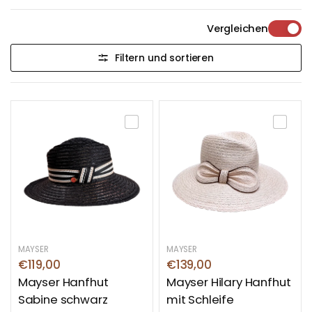
besondere Ereignis Ihres Nachwuchs werden Sie
begeistern.
Vergleichen
Was trägt man als Besucher bei der Taufe?
Filtern und sortieren
Ob Eltern, Taufpaten, Damen, Herren oder
Geschwister. Bei der Taufe darf es ruhig festlich
sein. Mit einem elegantem Hut oder einem
Fascinator können Sie Ihrem Outfit das gewisse
Etwas verleihen.
MAYSER
MAYSER
€119,00
€139,00
Mayser Hanfhut
Mayser Hilary Hanfhut
Sabine schwarz
mit Schleife