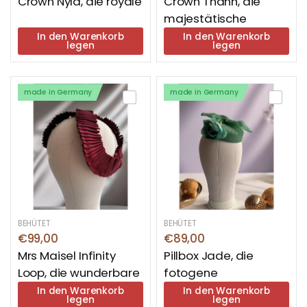
Crown Nyla, die royale
Crown Thanh, die
majestätische
In den Warenkorb
In den Warenkorb
legen
legen
made in Germany
made in Germany
BEHÜTET
BEHÜTET
€99,00
€89,00
Mrs Maisel Infinity
Pillbox Jade, die
Loop, die wunderbare
fotogene
In den Warenkorb
In den Warenkorb
legen
legen