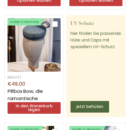
Optionen wählen
Optionen wählen
UV-Schutz
made in Germany
hier finden Sie passende
Hüte und Caps mit
speziellem UV-Schutz
BEHÜTET
€49,00
Pillbox Bow, die
romantische
In den Warenkorb
jetzt behüten
legen
made in Germany
made in Germany