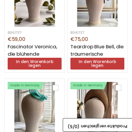
BEHÜTET
BEHÜTET
€59,00
€75,00
Fascinator Veronica,
Teardrop Blue Bell, die
die blühende
träumerische
In den Warenkorb
In den Warenkorb
legen
legen
made in Germany
made in Germany
/5)
0
Produkte vergleichen (