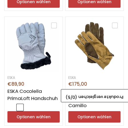
Optionen wählen
Optionen wählen
ESKA
ESKA
€89,90
€175,00
ESKA Cocolella
Eska Curly
/5)
0
Produkte vergleichen (
PrimaLoft Handschuh
Lederhandschuh
Camillo
Optionen wählen
Optionen wählen