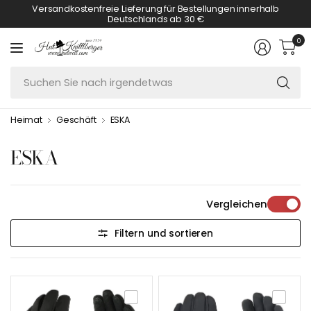
Versandkostenfreie Lieferung für Bestellungen innerhalb
Deutschlands ab 30 €
0
S
Si
n
Heimat
Geschäft
ESKA
ir
ESKA
Vergleichen
Filtern und sortieren