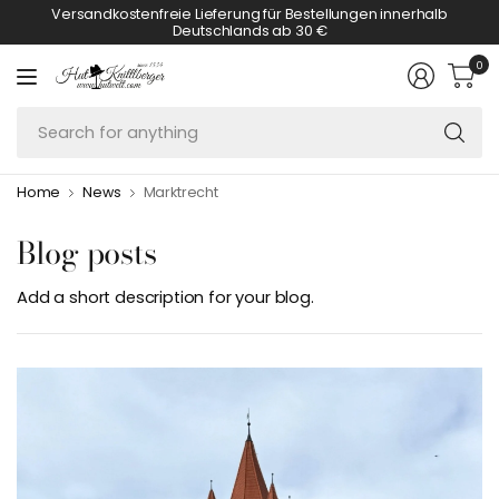
Versandkostenfreie Lieferung für Bestellungen innerhalb
Deutschlands ab 30 €
0
Se
fo
an
Home
News
Marktrecht
Blog posts
Add a short description for your blog.