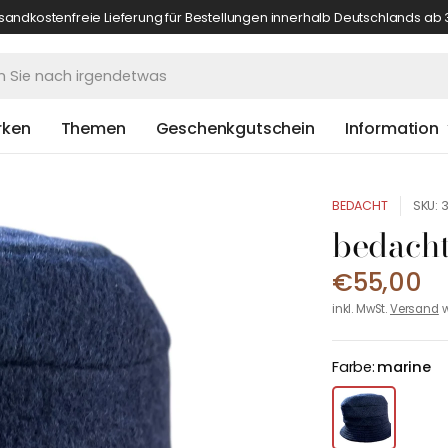
sandkostenfreie Lieferung für Bestellungen innerhalb Deutschlands ab 
rken
Themen
Geschenkgutschein
Information
BEDACHT
SKU: 
bedach
€55,00
inkl. MwSt.
Versand
w
Farbe:
marine