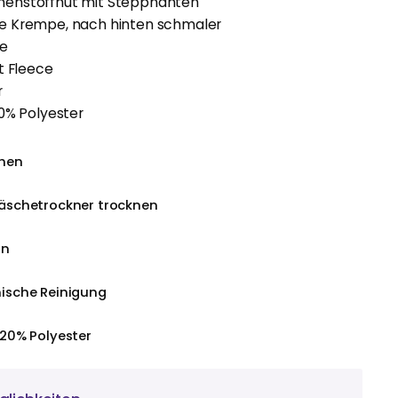
enstoffhut mit Steppnähten
 Krempe, nach hinten schmaler
ße
t Fleece
r
0% Polyester
chen
äschetrockner trocknen
ln
ische Reinigung
 20% Polyester