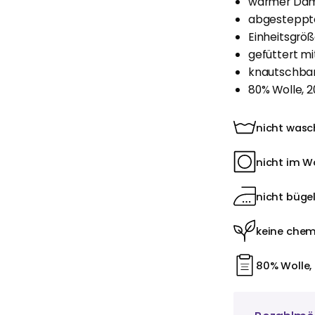
warmer Dam
abgesteppte
Einheitsgrö
gefüttert mi
knautschba
80% Wolle, 2
nicht was
nicht im W
nicht büge
keine chem
80% Wolle,