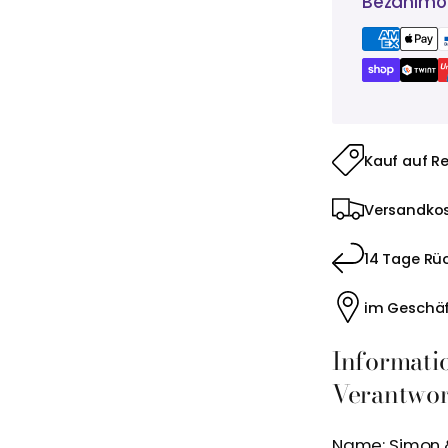
Bezahlmög
Kauf auf R
Versandkos
14 Tage Rü
im Geschäf
Informati
Verantwort
Name: Simon 