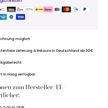
lichkeiten
echnung möglich
tenfreie Lieferung & Retoure in Deutschland ab 30€
ckgaberecht
t in Haag verfügbar
onen zum Hersteller/EU-
licher:
& Schulz GbR