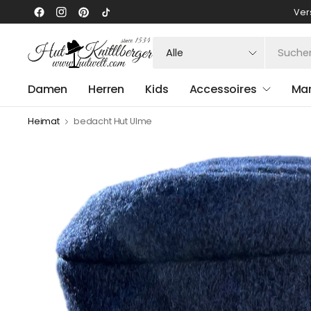
Ver
Suchen
Sie
nach
Damen
Herren
Kids
Accessoires
Ma
irgendetwas
Heimat
bedacht Hut Ulme