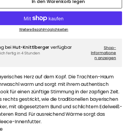
In den Warenkorb legen
Weitere Bezahlmöglichkeiten
ng bei
Hut-Knittlberger
verfügbar
Shop-
Informatione
ch fertig in 4 Stunden
n anzeigen
bayerisches Herz auf dem Kopf. Die Trachten-Haum
Ohrwaschl warm und sorgt mit ihrem authentisch
ook für einen zünftige Stimmung in der zapfigen Zeit.
us rechts gestrickt, wie die traditionellen bayerischen
ker, mit abgesetztem Bund und schlichtem Edelweiß-
teren Rand. Für ausreichend Wärme sorgt das
leece-Innenfutter.
ße