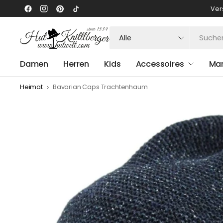
Ver
Suchen
Sie
nach
Damen
Herren
Kids
Accessoires
Ma
irgendetwas
Heimat
Bavarian Caps Trachtenhaum