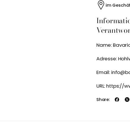
im Geschäf
Informati
Verantwort
Name: Bavar
Adresse: Hohl
Email: info@b
URL: https://
Share: