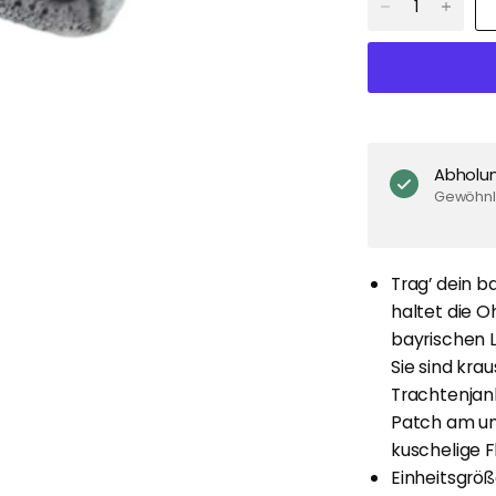
Abholu
Gewöhnli
Trag’ dein 
haltet die 
bayrischen L
Sie sind kra
Trachtenjan
Patch am un
kuschelige F
Einheitsgrö