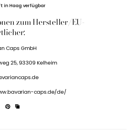
t in Haag verfügbar
onen zum Hersteller/EU-
licher:
ian Caps GmbH
weg 25, 93309 Kelheim
avariancaps.de
www.bavarian-caps.de/de/