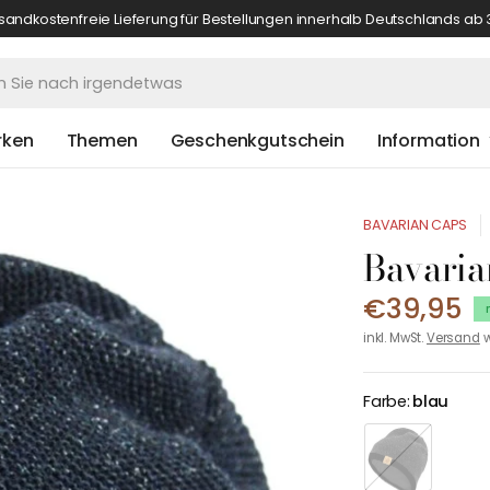
sandkostenfreie Lieferung für Bestellungen innerhalb Deutschlands ab 
rken
Themen
Geschenkgutschein
Information
BAVARIAN CAPS
Bavari
€39,95
inkl. MwSt.
Versand
w
Farbe:
blau
a
n
t