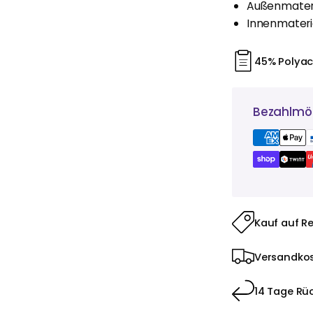
Außenmateria
Innenmateria
45% Polyacr
Bezahlmög
Kauf auf R
Versandkos
14 Tage Rü