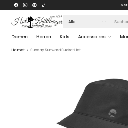
Ver
Suchen
Sie
nach
Damen
Herren
Kids
Accessoires
Ma
irgendetwas
Heimat
Sunday Sunward Bucket Hat