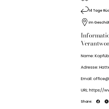
14 Tage Rü
im Geschäf
Informati
Verantwort
Name: Kopfü
Adresse: Hatt
Email: office
URL: https:/
Share: