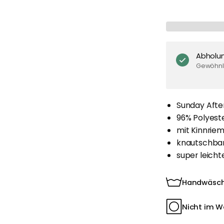
Abholu
Gewöhnli
Sunday Afte
96% Polyest
mit Kinnriem
knautschba
super leich
Handwäsc
Nicht im W