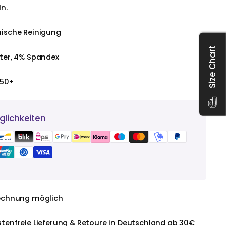
n.
ische Reinigung
Size Chart
ter, 4% Spandex
 50+
lichkeiten
echnung möglich
tenfreie Lieferung & Retoure in Deutschland ab 30€