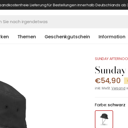
sandkostenfreie Lieferung für Bestellungen innerhalb Deutschlands ab 
rken
Themen
Geschenkgutschein
Information
SUNDAY AFTERNO
Sunday
€54,90
inkl. MwSt.
Versand
w
Farbe:
schwarz