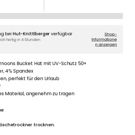
ng bei
Hut-Knittlberger
verfügbar
Shop-
Informatione
ch fertig in 4 Stunden
n anzeigen
rnoons Bucket Hat mit UV-Schutz 50+
er, 4% Spandex
en, perfekt für den Urlaub
r
tes Material, angenehm zu tragen
he
äschetrockner trocknen.