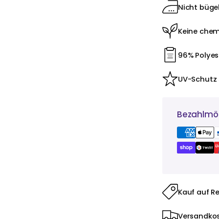
Nicht bügel
Keine chem
96% Polyes
UV-Schutz
Bezahlmög
Kauf auf R
Versandkos