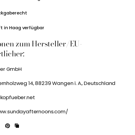
ckgaberecht
t in Haag verfügbar
onen zum Hersteller/EU-
licher:
ber GmbH
ernholzweg 14, 88239 Wangen i. A., Deutschland
@kopfueber.net
/www.sundayafternoons.com/