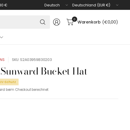
Land/Region
Land/Region
30 €
aktualisieren
aktualisieren
Suchen
0
Warenkorb
(€0,00)
Sie
nach
irgendetwas
ONS
SKU: S2A03959B30203
 Sunward Bucket Hat
UV-Schutz
ird beim Checkout berechnet