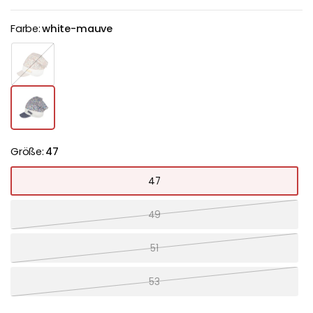
Farbe:
white-mauve
n
a
t
u
r
-
n
u
d
Größe:
47
e
47
49
51
53