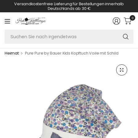
Versandkostenfreie Lieferung für Bestellungen innerhalb
Deutschlands ab 30 €
0
S
Si
n
Heimat
Pure Pure by Bauer Kids Kopftuch Voile mit Schild
ir