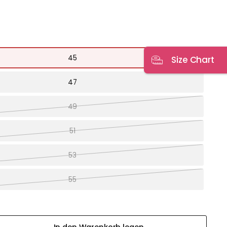
45
Size Chart
47
49
51
53
55