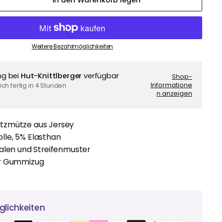
In den Warenkorb legen
Weitere Bezahlmöglichkeiten
ng bei
Hut-Knittlberger
verfügbar
Shop-
Informatione
ch fertig in 4 Stunden
n anzeigen
tzmütze aus Jersey
le, 5% Elasthan
Walen und Streifenmuster
er Gummizug
lichkeiten