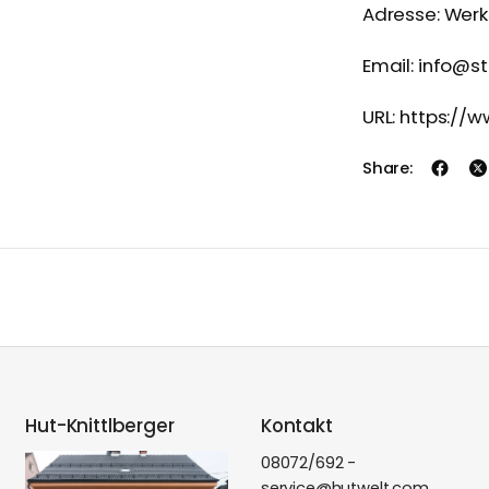
Adresse: Wer
Email: info@s
URL: https://
Share:
Hut-Knittlberger
Kontakt
08072/692 -
service@hutwelt.com