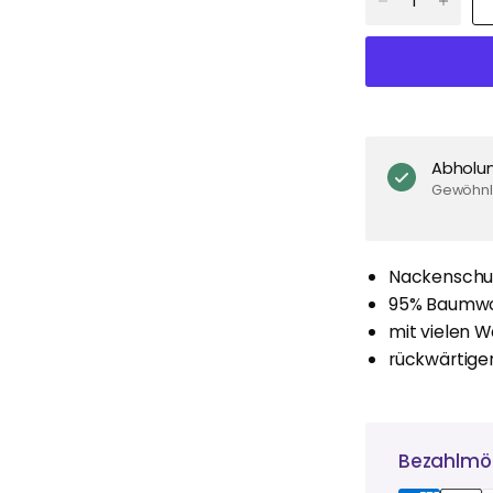
Abholu
Gewöhnli
Nackenschu
95% Baumwol
mit vielen 
rückwärtig
Bezahlmög