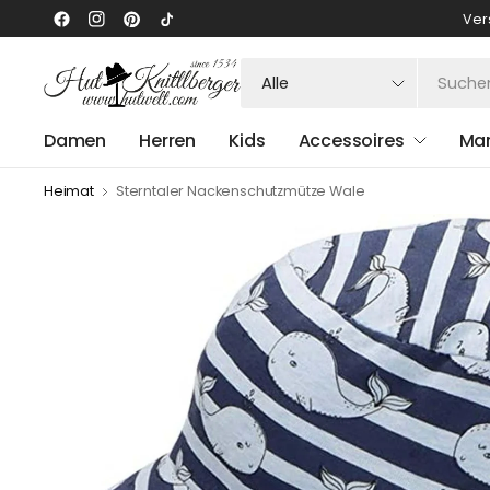
Ver
Suchen
Sie
nach
Damen
Herren
Kids
Accessoires
Ma
irgendetwas
Heimat
Sterntaler Nackenschutzmütze Wale