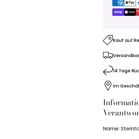
Kauf auf R
Versandkos
14 Tage Rü
im Geschäf
Informati
Verantwort
Name: Sternt