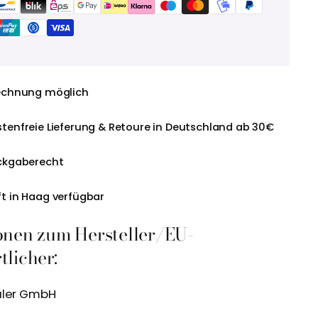
echnung möglich
tenfreie Lieferung & Retoure in Deutschland ab 30€
ckgaberecht
t in Haag verfügbar
onen zum Hersteller/EU-
licher:
aler GmbH