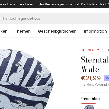
sandkostenfreie Lieferung für Bestellungen innerhalb Deutschlands ab 
rken
Themen
Geschenkgutschein
Information
STERNTALER®
SK
Sternta
Wale
€21,99
K
inkl. MwSt.
Versand
w
Farbe:
blau