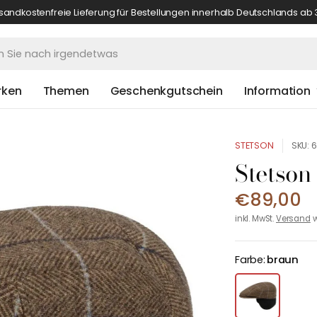
sandkostenfreie Lieferung für Bestellungen innerhalb Deutschlands ab 
rken
Themen
Geschenkgutschein
Information
STETSON
SKU: 
Stetson
€89,00
inkl. MwSt.
Versand
w
Farbe:
braun