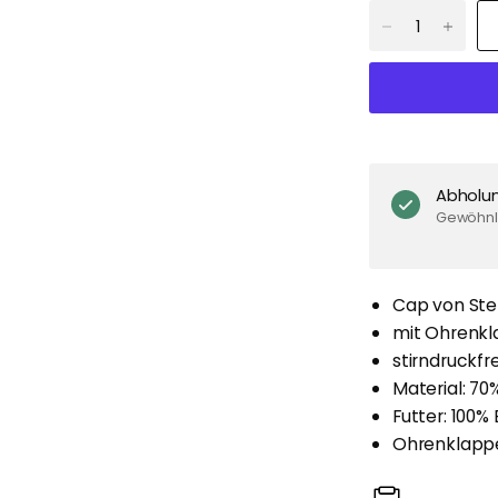
Abholu
Gewöhnli
Cap von Ste
mit Ohrenk
stirndruckfr
Material: 70
Futter: 100
Ohrenklappe