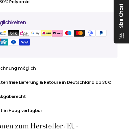
 30% Polyamid
Size Chart
lichkeiten
echnung möglich
tenfreie Lieferung & Retoure in Deutschland ab 30€
ckgaberecht
t in Haag verfügbar
onen zum Hersteller/EU-