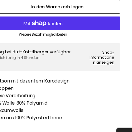
In den Warenkorb legen
Weitere Bezahlmöglichkeiten
ng bei
Hut-Knittlberger
verfügbar
Shop-
Informatione
ch fertig in 4 Stunden
n anzeigen
tson mit dezentem Karodesign
lappen
eie Verarbeitung
% Wolle, 30% Polyamid
% Baumwolle
n aus 100% Polyesterfleece