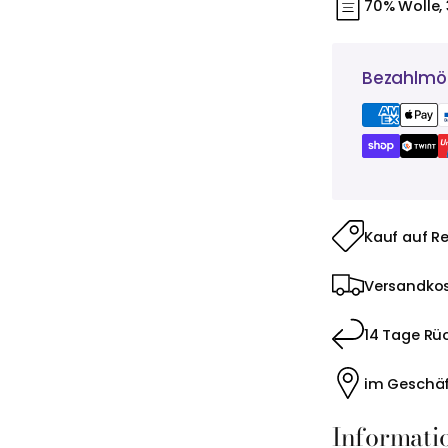
70% Wolle,
Bezahlmög
Kauf auf R
Versandkos
14 Tage Rü
im Geschäf
Informati