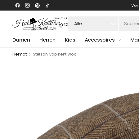
Ver
Suchen
Sie
nach
Damen
Herren
Kids
Accessoires
Ma
irgendetwas
Heimat
Stetson Cap Kent Wool