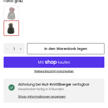
Farbe:
grau
b
r
a
u
n
In den Warenkorb legen
Weitere Bezahlmöglichkeiten
Abholung bei
Hut-Knittlberger
verfügbar
Gewöhnlich fertig in 4 Stunden
Shop-Informationen anzeigen