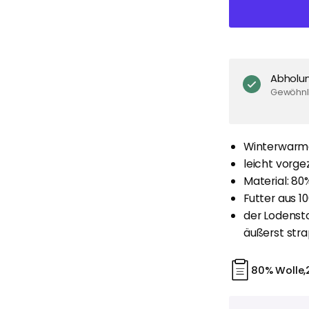
Abholu
Gewöhnli
Winterwarm
leicht vorge
Material: 80
Futter aus 1
der Lodenst
äußerst stra
80% Wolle,