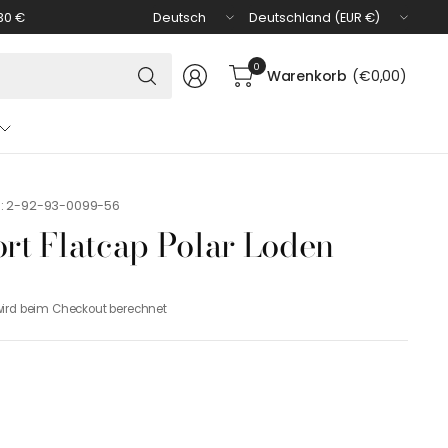
Land/Region
Land/Region
30 €
aktualisieren
aktualisieren
Suchen
0
Warenkorb
(€0,00)
Sie
nach
irgendetwas
: 2-92-93-0099-56
ort Flatcap Polar Loden
ird beim Checkout berechnet