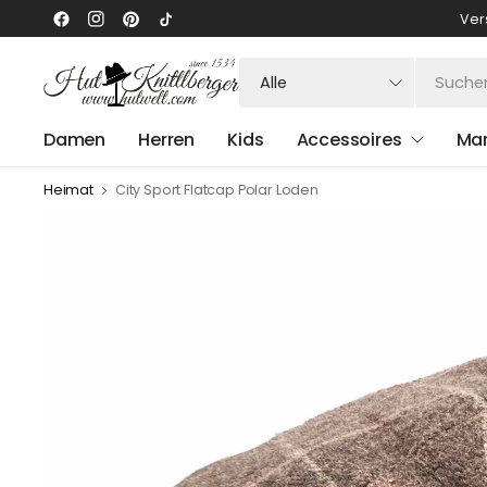
Ver
Suchen
Sie
nach
Damen
Herren
Kids
Accessoires
Ma
irgendetwas
Heimat
City Sport Flatcap Polar Loden