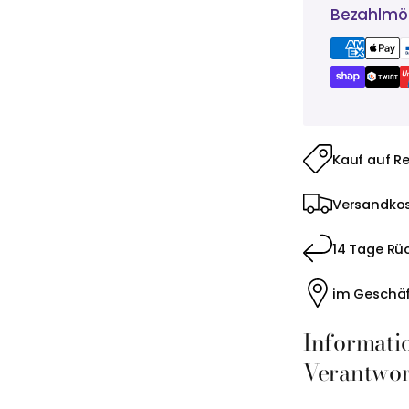
Bezahlmög
Kauf auf R
Versandkos
14 Tage Rü
im Geschäf
Informati
Verantwort