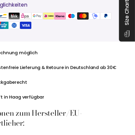
Size Chart
lichkeiten
echnung möglich
tenfreie Lieferung & Retoure in Deutschland ab 30€
ckgaberecht
t in Haag verfügbar
onen zum Hersteller/EU-
licher: