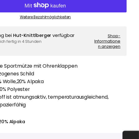
Weitere Bezahlmöglichkeiten
ng bei
Hut-Knittlberger
verfügbar
Shop-
Informatione
ch fertig in 4 Stunden
n anzeigen
e Sportmütze mit Ohrenklappen
zogenes Schild
% Wolle,20% Alpaka
00% Polyester
off ist atmungsaktiv, temperaturausgleichend,
pazierfähig
20% Alpaka