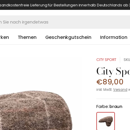
sandkostenfreie Lieferung für Bestellungen innerhalb Deutschlands ab 
rken
Themen
Geschenkgutschein
Information
CITY SPORT
SKU
City Sp
€89,00
inkl. MwSt.
Versand
w
Farbe:
braun