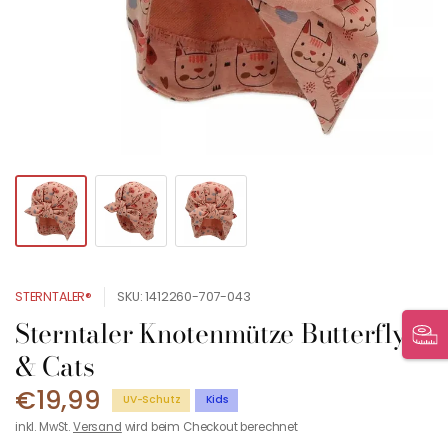
STERNTALER®
SKU: 1412260-707-043
Sterntaler Knotenmütze Butterfly
& Cats
€19,99
UV-Schutz
Kids
inkl. MwSt.
Versand
wird beim Checkout berechnet