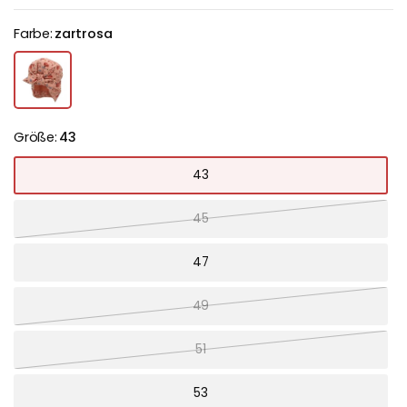
Farbe:
zartrosa
Größe:
43
43
45
47
49
51
53