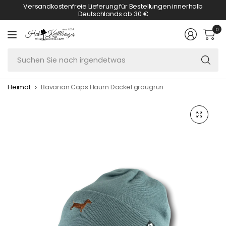
Versandkostenfreie Lieferung für Bestellungen innerhalb
Deutschlands ab 30 €
0
S
Si
n
Heimat
Bavarian Caps Haum Dackel graugrün
ir