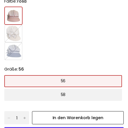
Farbe:
rosa
b
e
i
g
m
e
a
r
i
n
Größe:
56
e
56
58
In den Warenkorb legen