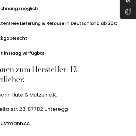
echnung möglich
tenfreie Lieferung & Retoure in Deutschland ab 30€
ckgaberecht
t in Haag verfügbar
onen zum Hersteller/EU-
licher:
nn Hüte & Mützen e.K.
eltalstr. 23, 87782 Unteregg
austmann.cc