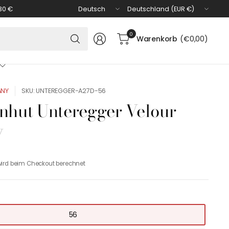
Land/Region
Land/Region
30 €
aktualisieren
aktualisieren
Suchen
0
Warenkorb
(€0,00)
Sie
nach
irgendetwas
ANY
SKU: UNTEREGGER-A27D-56
nhut Unteregger Velour
v
ird beim Checkout berechnet
56