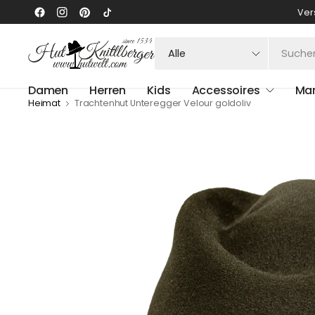
Ver
Suchen
Sie
nach
Damen
Herren
Kids
Accessoires
Ma
irgendetwas
Heimat
Trachtenhut Unteregger Velour goldoliv