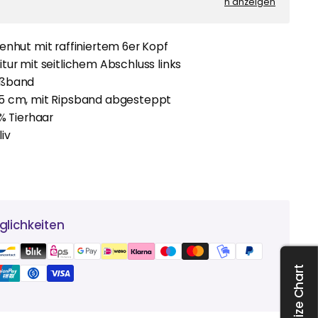
n anzeigen
enhut mit raffiniertem 6er Kopf
tur mit seitlichem Abschluss links
ißband
5 cm, mit Ripsband abgesteppt
0% Tierhaar
iv
lichkeiten
Size Chart