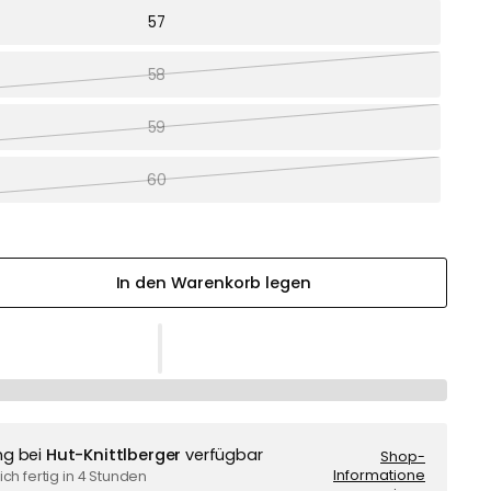
57
58
59
60
In den Warenkorb legen
ng bei
Hut-Knittlberger
verfügbar
Shop-
Informatione
ch fertig in 4 Stunden