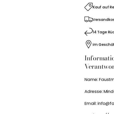
Kauf auf R
Versandkos
14 Tage Rü
im Geschäf
Informati
Verantwort
Name: Faustma
Adresse: Mind
Email: info@f