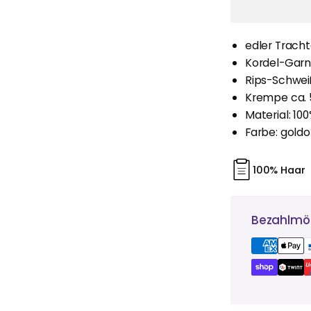
edler Tracht
Kordel-Garni
Rips-Schwe
Krempe ca. 
Material: 10
Farbe: goldol
100% Haar
Bezahlmög