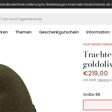
sandkostenfreie Lieferung für Bestellungen innerhalb Deutschlands ab 
rken
Themen
Geschenkgutschein
Information
FAUSTMANN GERM
Trachte
goldoli
€219,00
inkl. MwSt.
Versand
w
Größe:
56