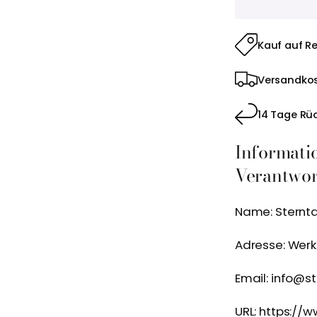
Kauf auf R
Versandkos
14 Tage Rü
Informati
Verantwort
Name: Sternt
Adresse: Wer
Email: info@s
URL: https://