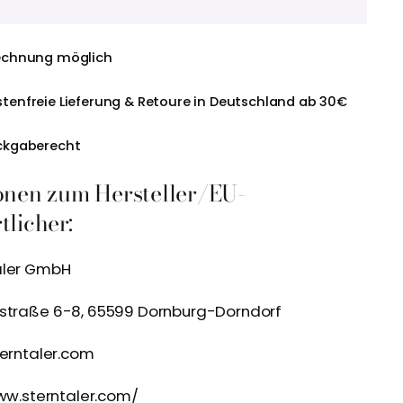
echnung möglich
tenfreie Lieferung & Retoure in Deutschland ab 30€
ckgaberecht
onen zum Hersteller/EU-
licher:
aler GmbH
kstraße 6-8, 65599 Dornburg-Dorndorf
terntaler.com
www.sterntaler.com/