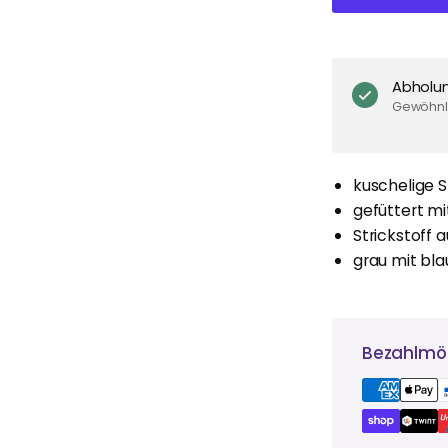
Abholu
Gewöhnli
kuschelige S
gefüttert mi
Strickstoff 
grau mit bl
Bezahlmög