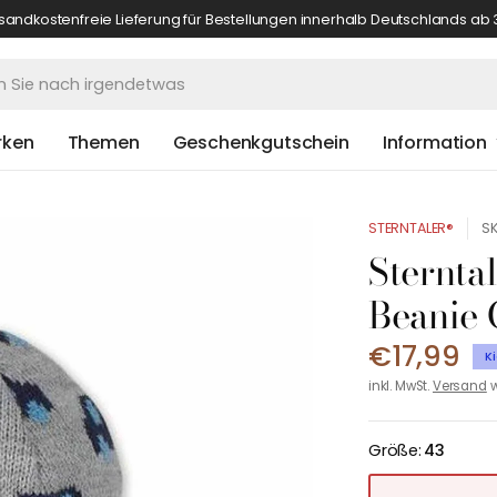
sandkostenfreie Lieferung für Bestellungen innerhalb Deutschlands ab 
rken
Themen
Geschenkgutschein
Information
STERNTALER®
SK
Sternta
Beanie 
€17,99
K
inkl. MwSt.
Versand
w
Größe:
43