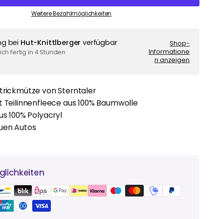
Weitere Bezahlmöglichkeiten
ng bei
Hut-Knittlberger
verfügbar
Shop-
Informatione
ch fertig in 4 Stunden
n anzeigen
trickmütze von Sterntaler
t Teilinnenfleece aus 100% Baumwolle
aus 100% Polyacryl
auen Autos
lichkeiten