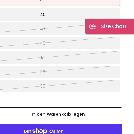
43
45
Size Chart
47
49
51
53
55
In den Warenkorb legen