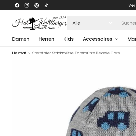
Ver
Suchen
Sie
nach
Damen
Herren
Kids
Accessoires
Ma
irgendetwas
Heimat
Sterntaler Strickmütze Topfmütze Beanie Cars