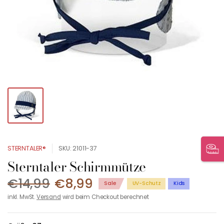
STERNTALER®
SKU: 21011-37
Sterntaler Schirmmütze
€14,99
€8,99
Sale
UV-Schutz
Kids
inkl. MwSt.
Versand
wird beim Checkout berechnet