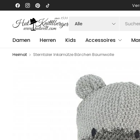
Ver
Suchen
Sie
nach
Damen
Herren
Kids
Accessoires
Ma
irgendetwas
Heimat
Sterntaler Inkamütze Bärchen Baumwolle