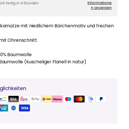
Informatione
ch fertig in 4 Stunden
n anzeigen
Inkamütze mit niedlichem Bärchenmotiv und frechen
mit Ohrenschnitt
100% Baumwolle
 Baumwolle (kuscheliger Flanell in natur)
lichkeiten