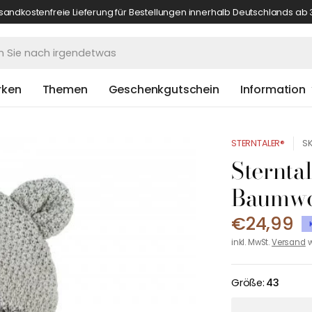
sandkostenfreie Lieferung für Bestellungen innerhalb Deutschlands ab 
rken
Themen
Geschenkgutschein
Information
STERNTALER®
SK
Sternta
Baumwo
€24,99
inkl. MwSt.
Versand
w
Größe:
43