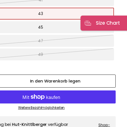
41
43
Size Chart
45
47
49
In den Warenkorb legen
Weitere Bezahlmöglichkeiten
ng bei
Hut-Knittlberger
verfügbar
Shop-