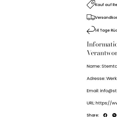
Kauf auf R
Versandkos
14 Tage Rü
Informati
Verantwort
Name: Sternt
Adresse: Wer
Email: info@s
URL: https://
Share: