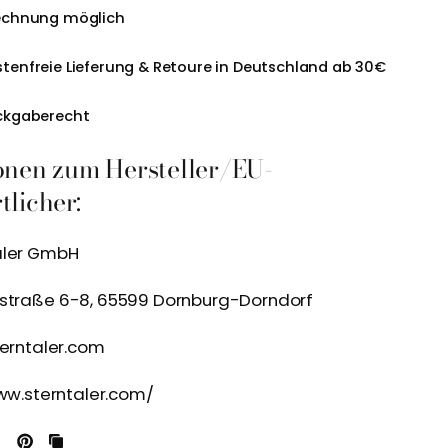
echnung möglich
tenfreie Lieferung & Retoure in Deutschland ab 30€
ckgaberecht
onen zum Hersteller/EU-
licher:
aler GmbH
kstraße 6-8, 65599 Dornburg-Dorndorf
terntaler.com
www.sterntaler.com/