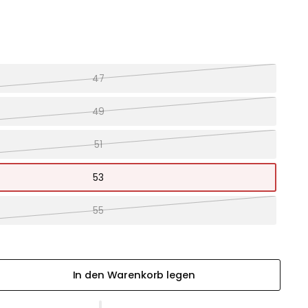
47
49
51
53
55
In den Warenkorb legen