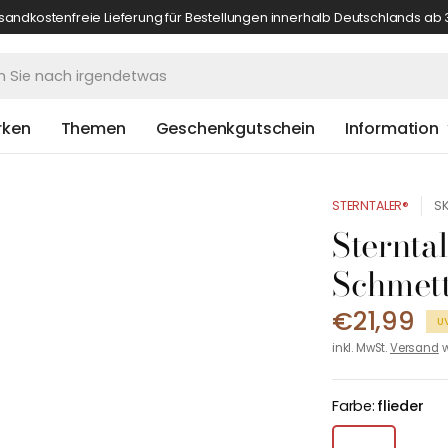
sandkostenfreie Lieferung für Bestellungen innerhalb Deutschlands ab 
rken
Themen
Geschenkgutschein
Information
STERNTALER®
SK
Sternta
Schmett
€21,99
U
inkl. MwSt.
Versand
w
Farbe:
flieder