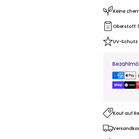
Keine chem
Oberstoff: 
UV-Schutz
Bezahlmög
Kauf auf R
Versandkos