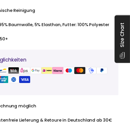
ische Reinigung
95% Baumwolle, 5% Elasthan, Futter: 100% Polyester
Size Chart
 50+
lichkeiten
echnung möglich
tenfreie Lieferung & Retoure in Deutschland ab 30€