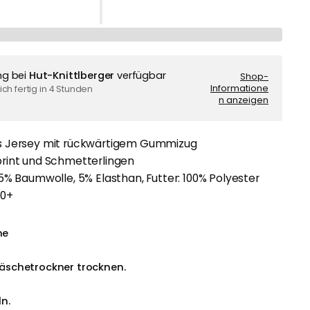
ng bei
Hut-Knittlberger
verfügbar
Shop-
Informatione
ch fertig in 4 Stunden
n anzeigen
 Jersey mit rückwärtigem Gummizug
rint und Schmetterlingen
5% Baumwolle, 5% Elasthan, Futter: 100% Polyester
50+
he
äschetrockner trocknen.
n.