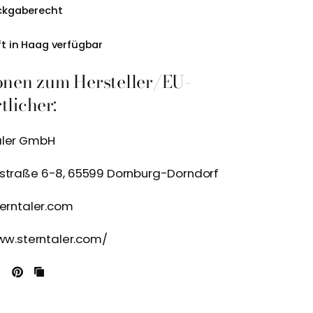
ckgaberecht
t in Haag verfügbar
onen zum Hersteller/EU-
licher:
aler GmbH
kstraße 6-8, 65599 Dornburg-Dorndorf
terntaler.com
www.sterntaler.com/