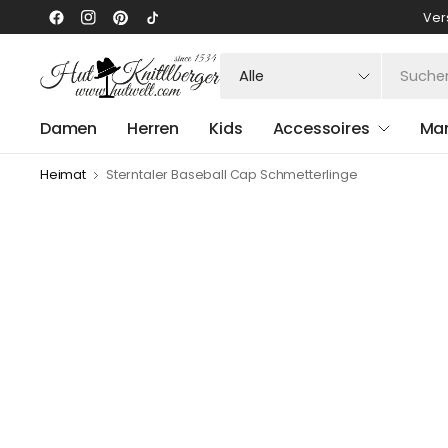
Ver
Suchen
Sie
nach
Damen
Herren
Kids
Accessoires
Ma
irgendetwas
Heimat
Sterntaler Baseball Cap Schmetterlinge