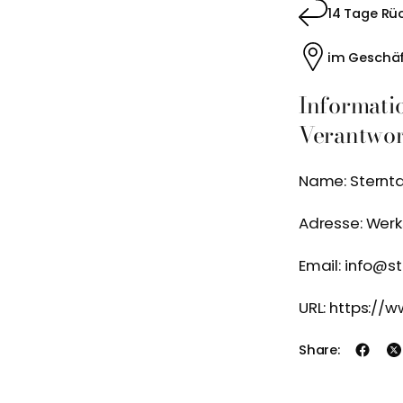
14 Tage Rü
im Geschäf
Informati
Verantwort
Name: Sternt
Adresse: Wer
Email: info@s
URL: https://
Share: