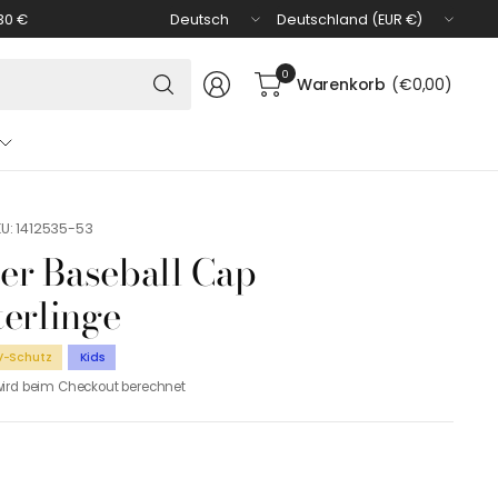
Land/Region
Land/Region
30 €
aktualisieren
aktualisieren
Suchen
0
Warenkorb
(€0,00)
Sie
nach
irgendetwas
U: 1412535-53
ler Baseball Cap
erlinge
V-Schutz
Kids
ird beim Checkout berechnet