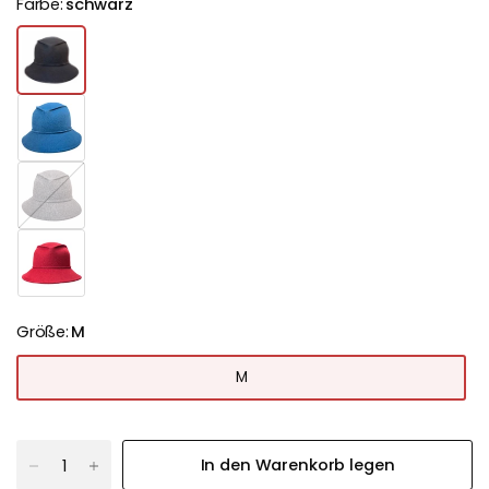
Farbe:
schwarz
a
n
t
h
r
a
z
i
t
Größe:
M
M
In den Warenkorb legen