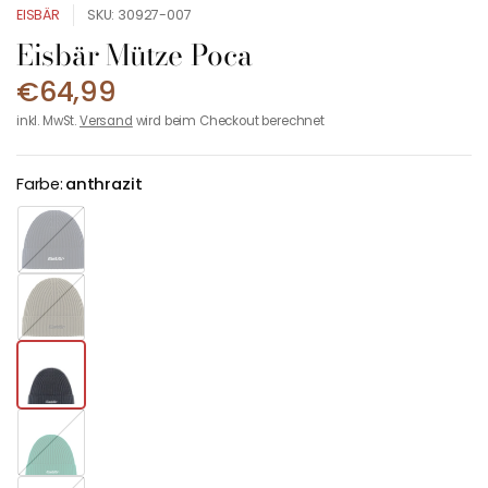
EISBÄR
SKU: 30927-007
Eisbär Mütze Poca
€64,99
inkl. MwSt.
Versand
wird beim Checkout berechnet
Farbe:
anthrazit
m
a
r
i
o
n
l
e
i
v
g
r
ü
n
r