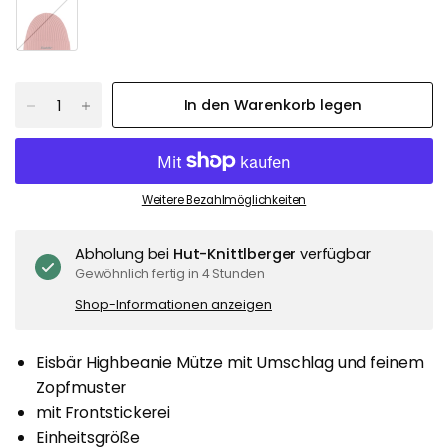
o
s
t
In den Warenkorb legen
Weitere Bezahlmöglichkeiten
Abholung bei
Hut-Knittlberger
verfügbar
Gewöhnlich fertig in 4 Stunden
Shop-Informationen anzeigen
Eisbär Highbeanie Mütze mit Umschlag und feinem
Zopfmuster
mit Frontstickerei
Einheitsgröße