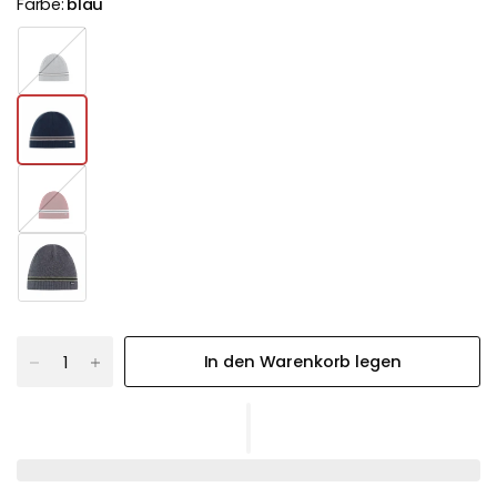
Farbe:
blau
g
r
a
u
r
o
t
In den Warenkorb legen