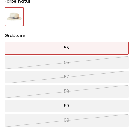
Farbe:
natur
Größe:
55
55
56
57
58
59
60