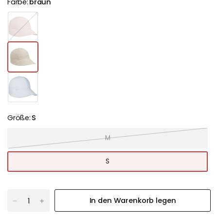
Farbe:
braun
r
o
t
Größe:
S
M
S
In den Warenkorb legen