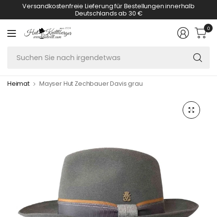
Versandkostenfreie Lieferung für Bestellungen innerhalb
Deutschlands ab 30 €
0
S
Si
n
Heimat
Mayser Hut Zechbauer Davis grau
ir