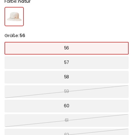
Farbe:
natur
Größe:
56
56
57
58
59
60
61
62