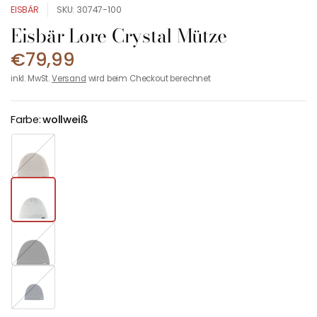
EISBÄR
SKU: 30747-100
Eisbär Lore Crystal Mütze
€79,99
inkl. MwSt.
Versand
wird beim Checkout berechnet
Farbe:
wollweiß
b
e
i
g
e
s
c
h
w
m
a
a
r
r
z
i