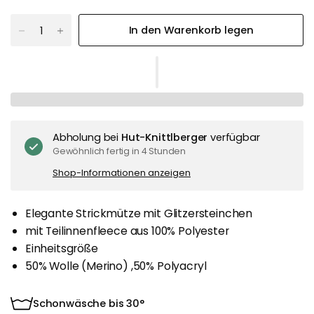
n
e
In den Warenkorb legen
Abholung bei
Hut-Knittlberger
verfügbar
Gewöhnlich fertig in 4 Stunden
Shop-Informationen anzeigen
Elegante Strickmütze mit Glitzersteinchen
mit Teilinnenfleece aus 100% Polyester
Einheitsgröße
50% Wolle (Merino) ,50% Polyacryl
Schonwäsche bis 30°