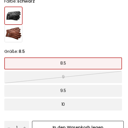
Farbe:
schwarz
Größe:
8.5
8.5
9
9.5
10
In den Warenkorb legen