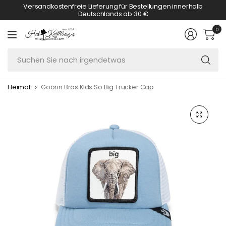
Versandkostenfreie Lieferung für Bestellungen innerhalb
Deutschlands ab 30 €
0
S
Si
n
Heimat
Goorin Bros Kids So Big Trucker Cap
ir