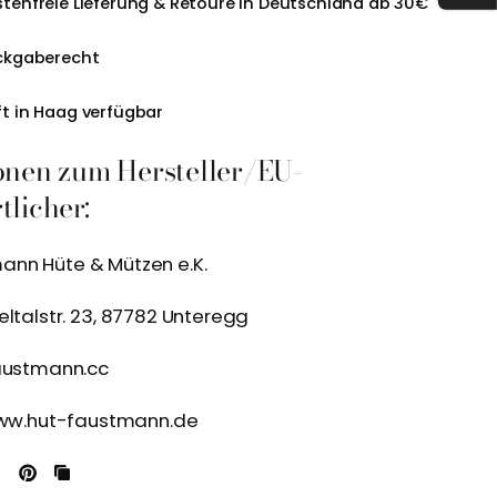
tenfreie Lieferung & Retoure in Deutschland ab 30€
ckgaberecht
t in Haag verfügbar
onen zum Hersteller/EU-
licher:
nn Hüte & Mützen e.K.
eltalstr. 23, 87782 Unteregg
austmann.cc
/www.hut-faustmann.de