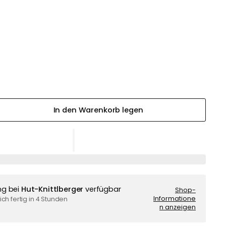
In den Warenkorb legen
ng bei
Hut-Knittlberger
verfügbar
Shop-
Informatione
ch fertig in 4 Stunden
n anzeigen