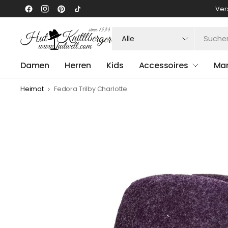
Ver
Suchen
Sie
nach
Damen
Herren
Kids
Accessoires
Ma
irgendetwas
Heimat
Fedora Trilby Charlotte