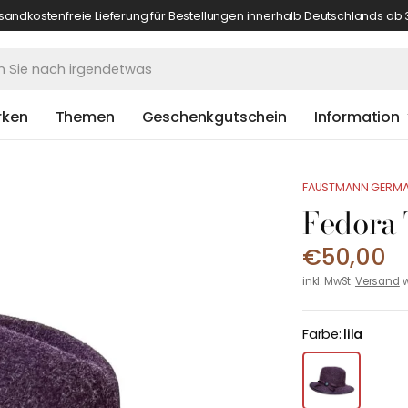
sandkostenfreie Lieferung für Bestellungen innerhalb Deutschlands ab 
rken
Themen
Geschenkgutschein
Information
FAUSTMANN GERM
Fedora 
€50,00
inkl. MwSt.
Versand
w
Farbe:
lila