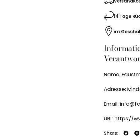
Versandkos
14 Tage Rü
im Geschäf
Informati
Verantwort
Name: Faustma
Adresse: Mind
Email: info@f
URL: https:/
Share: