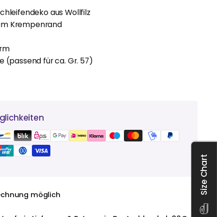
chleifendeko aus Wollfilz
am Krempenrand
orm
e (passend für ca. Gr. 57)
lichkeiten
Size Chart
echnung möglich