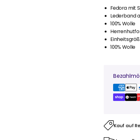
Fedora mit S
Lederband 
100% Wolle
Herrenhutf
Einheitsgröß
100% Wolle
Bezahlmög
Kauf auf R