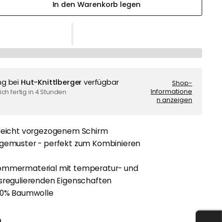
In den Warenkorb legen
ng bei
Hut-Knittlberger
verfügbar
Shop-
Informatione
ch fertig in 4 Stunden
n anzeigen
 leicht vorgezogenem Schirm
ngemuster - perfekt zum Kombinieren
ommermaterial mit temperatur- und
tsregulierenden Eigenschaften
100% Baumwolle
n