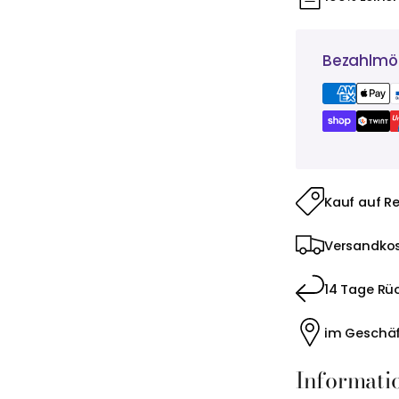
Bezahlmög
Kauf auf R
Versandkos
14 Tage Rü
im Geschäf
Informati