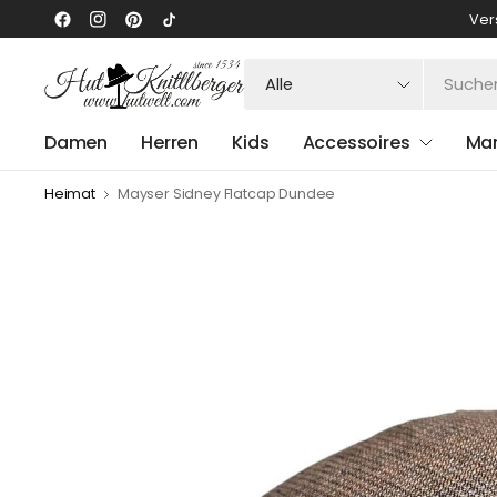
Ver
Suchen
Sie
nach
Damen
Herren
Kids
Accessoires
Ma
irgendetwas
Heimat
Mayser Sidney Flatcap Dundee