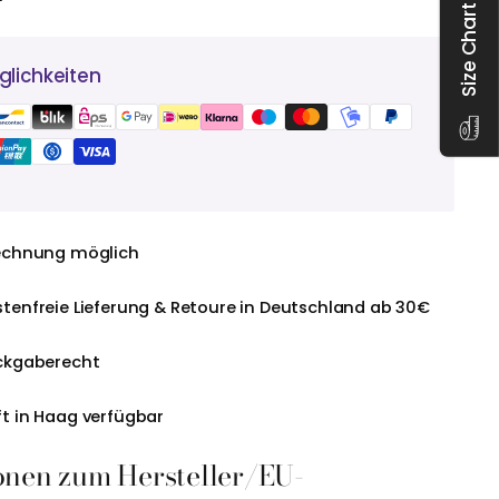
Size Chart
lichkeiten
echnung möglich
tenfreie Lieferung & Retoure in Deutschland ab 30€
ckgaberecht
t in Haag verfügbar
onen zum Hersteller/EU-