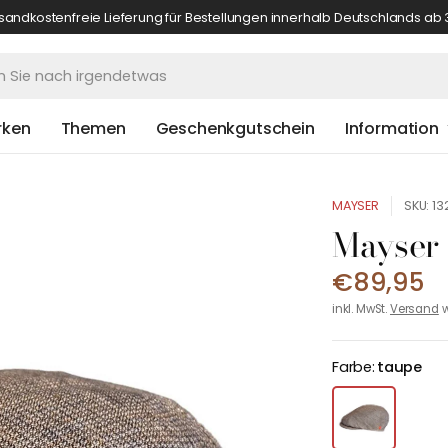
sandkostenfreie Lieferung für Bestellungen innerhalb Deutschlands ab 
rken
Themen
Geschenkgutschein
Information
MAYSER
SKU: 1
Mayser 
€89,95
inkl. MwSt.
Versand
w
Farbe:
taupe