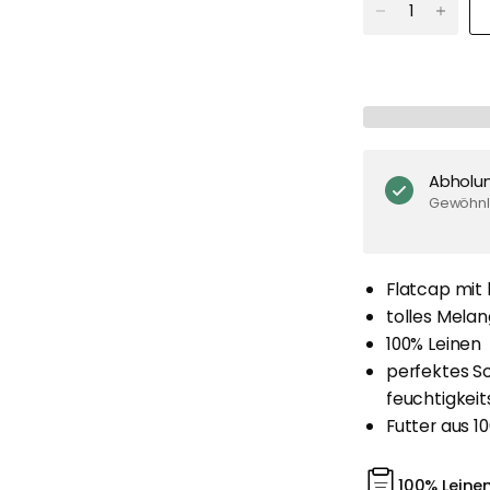
Abholu
Gewöhnli
Flatcap mit
tolles Mela
100% Leinen
perfektes S
feuchtigkei
Futter aus 
100% Leine