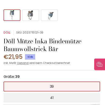
DÖLL
SKU: 2023715121-39
Döll Mütze Inka Bindemütze
Baumwollstrick Bär
€21,95
Kids
inkl. MwSt.
Versand
wird beim Checkout berechnet
Größe:
39
39
41