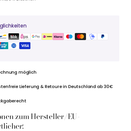
lichkeiten
echnung möglich
tenfreie Lieferung & Retoure in Deutschland ab 30€
ckgaberecht
onen zum Hersteller/EU-
licher: