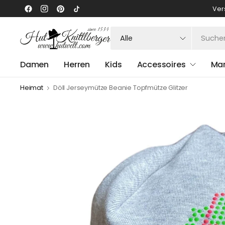
Ver
Suchen
Sie
nach
Damen
Herren
Kids
Accessoires
Ma
irgendetwas
Heimat
Döll Jerseymütze Beanie Topfmütze Glitzer