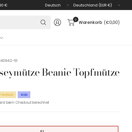
Land/Region
Land/Region
30 €
aktualisieren
aktualisieren
Suchen
0
Warenkorb
(€0,00)
Sie
nach
irgendetwas
840942-51
rseymütze Beanie Topfmütze
V-Schutz
Kids
ird beim Checkout berechnet