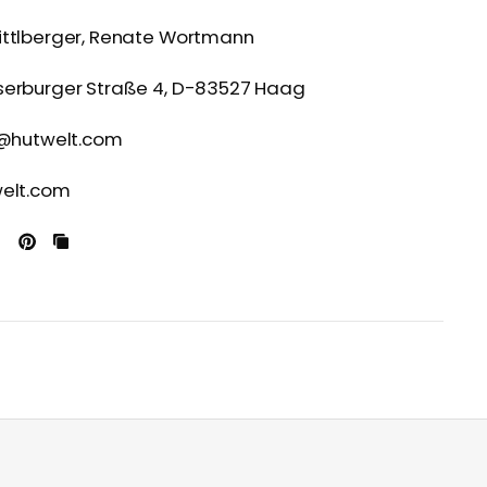
ittlberger, Renate Wortmann
serburger Straße 4, D-83527 Haag
e@hutwelt.com
welt.com