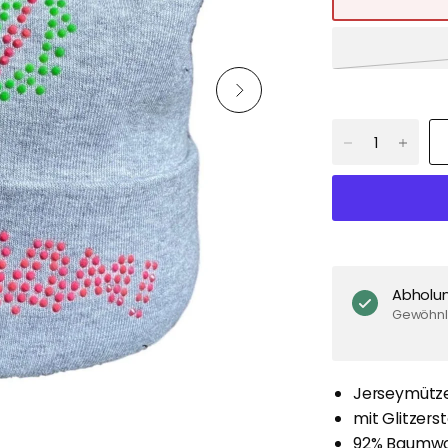
Abholu
Gewöhnli
Jerseymütze
mit Glitzers
92% Baumwol