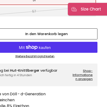
51
Size Chart
57
In den Warenkorb legen
Weitere Bezahlmöglichkeiten
ng bei
Hut-Knittlberger
verfügbar
Shop-
Informatione
ch fertig in 4 Stunden
n anzeigen
 von Döll - d-Generation
teinchen
le, 8% Elasthan