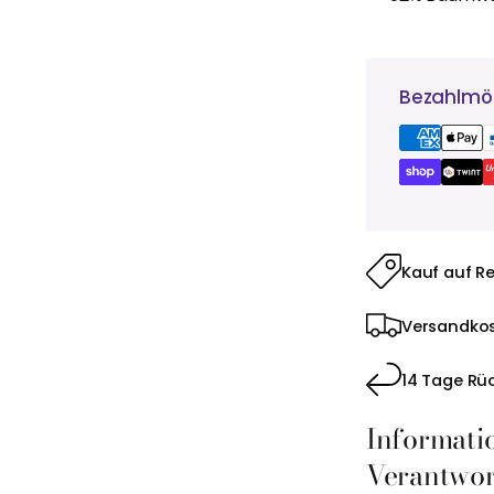
Bezahlmög
Kauf auf R
Versandkos
14 Tage Rü
Informati
Verantwort