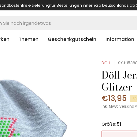
sandkostenfreie Lieferung für Bestellungen innerhalb Deutschlands ab 
rken
Themen
Geschenkgutschein
Information
DÖLL
SKU: 1538
Döll Je
Glitzer
€13,95
U
inkl. MwSt.
Versand
w
Größe:
51