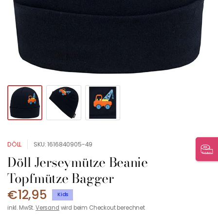
DÖLL
SKU: 1616840905-49
Döll Jerseymütze Beanie
Topfmütze Bagger
€12,95
Kids
inkl. MwSt.
Versand
wird beim Checkout berechnet