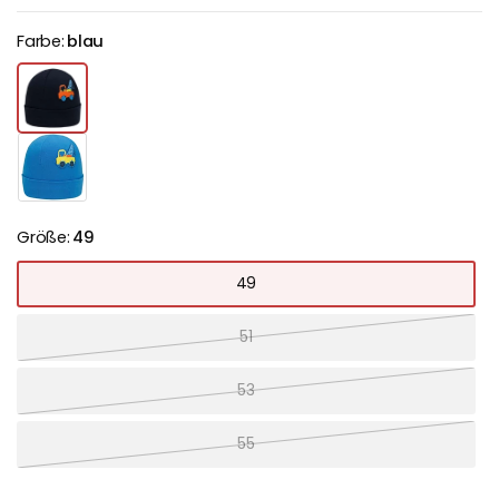
Farbe:
blau
Größe:
49
49
51
53
55