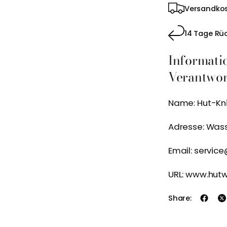
Versandkos
14 Tage Rü
Informati
Verantwort
Name: Hut-Kn
Adresse: Was
Email: servic
URL: www.hut
Share: