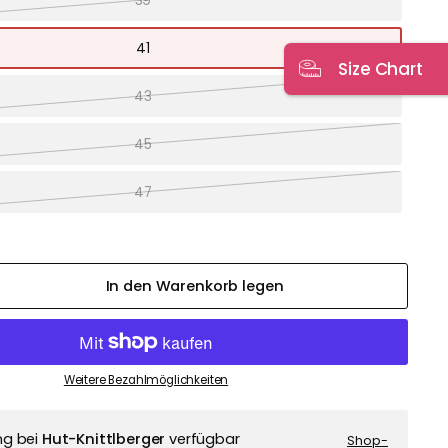
39
41
Size Chart
43
45
47
In den Warenkorb legen
Weitere Bezahlmöglichkeiten
ng bei
Hut-Knittlberger
verfügbar
Shop-