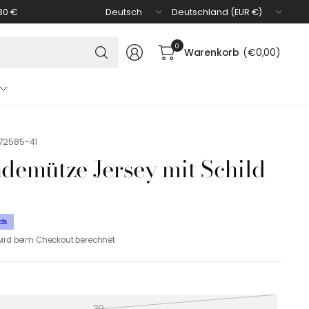
Land/Region
Land/Region
30 €
aktualisieren
aktualisieren
Suchen
0
Warenkorb
(€0,00)
Sie
nach
irgendetwas
172585-41
ndemütze Jersey mit Schild
ds
ird beim Checkout berechnet