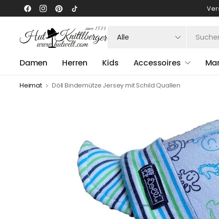
Ver
Suchen
Sie
nach
Damen
Herren
Kids
Accessoires
Ma
irgendetwas
Heimat
Döll Bindemütze Jersey mit Schild Quallen