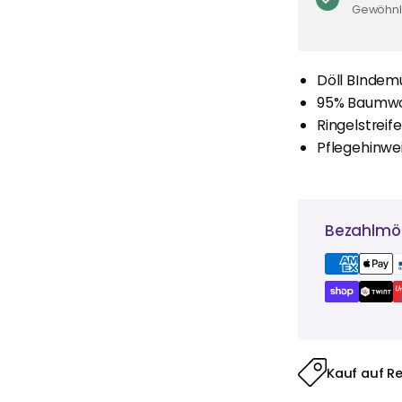
Gewöhnli
Döll BIndemü
95% Baumwol
Ringelstreif
Pflegehinwe
Bezahlmög
Kauf auf R