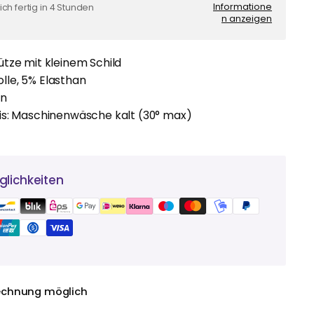
Informatione
ch fertig in 4 Stunden
n anzeigen
tze mit kleinem Schild
le, 5% Elasthan
en
is: Maschinenwäsche kalt (30° max)
lichkeiten
echnung möglich