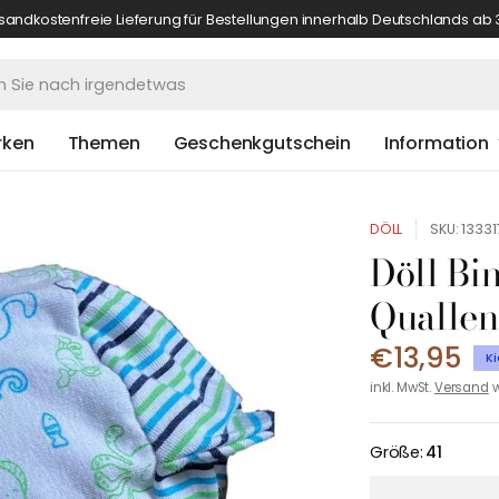
sandkostenfreie Lieferung für Bestellungen innerhalb Deutschlands ab 
rken
Themen
Geschenkgutschein
Information
DÖLL
SKU: 1333
Döll Bi
Quallen
€13,95
Ki
inkl. MwSt.
Versand
w
Größe:
41