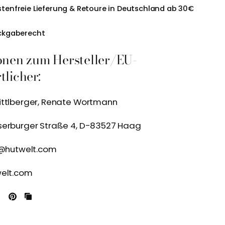
tenfreie Lieferung & Retoure in Deutschland ab 30€
ckgaberecht
onen zum Hersteller/EU-
licher:
ittlberger, Renate Wortmann
serburger Straße 4, D-83527 Haag
e@hutwelt.com
welt.com