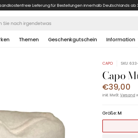
sandkostenfreie Lieferung für Bestellungen innerhalb Deutschlands ab 
rken
Themen
Geschenkgutschein
Information
CAPO
SKU: 633
Capo Mü
€39,00
inkl. MwSt.
Versand
w
Größe:
M