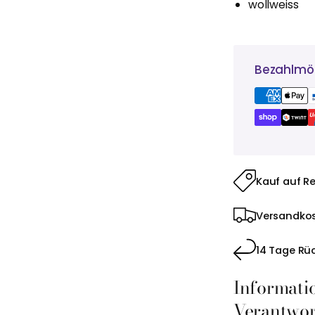
wollweiss
Bezahlmög
Kauf auf R
Versandkos
14 Tage Rü
Informati
Verantwort