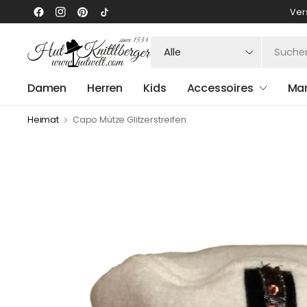
Ver
Suchen
Sie
nach
Damen
Herren
Kids
Accessoires
Ma
irgendetwas
Heimat
Capo Mütze Glitzerstreifen