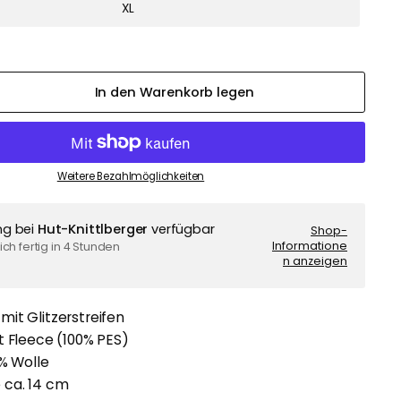
XL
In den Warenkorb legen
Weitere Bezahlmöglichkeiten
ng bei
Hut-Knittlberger
verfügbar
Shop-
Informatione
ch fertig in 4 Stunden
n anzeigen
it Glitzerstreifen
t Fleece (100% PES)
0% Wolle
ca. 14 cm