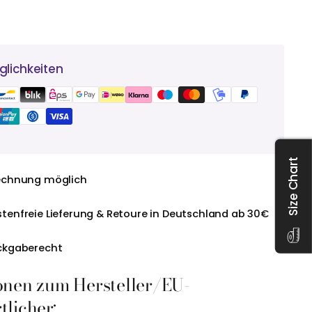
lichkeiten
Size Chart
echnung möglich
tenfreie Lieferung & Retoure in Deutschland ab 30€
ckgaberecht
onen zum Hersteller/EU-
licher: